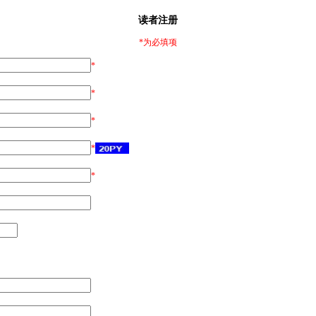
读者注册
*为必填项
*
*
*
*
*