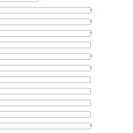
*
*
*
*
*
*